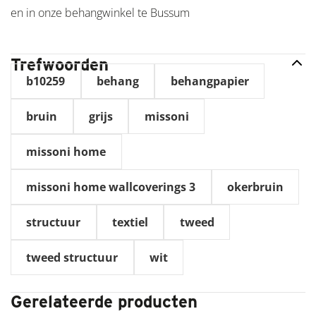
en in onze behangwinkel te Bussum
Trefwoorden
b10259
behang
behangpapier
bruin
grijs
missoni
missoni home
missoni home wallcoverings 3
okerbruin
structuur
textiel
tweed
tweed structuur
wit
Gerelateerde producten