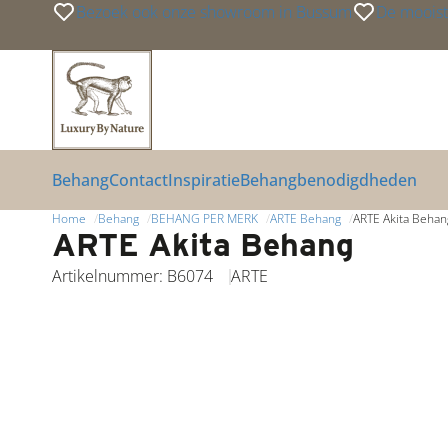
Bezoek ook onze showroom in Bussum
De mooist
Link
Link
Link
Behang
Contact
Inspiratie
Behangbenodigdheden
Home
Behang
BEHANG PER MERK
ARTE Behang
ARTE Akita Behan
ARTE Akita Behang
Artikelnummer: B6074
ARTE