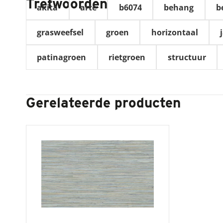
Trefwoorden
akita
arte
b6074
behang
b
grasweefsel
groen
horizontaal
patinagroen
rietgroen
structuur
Gerelateerde producten