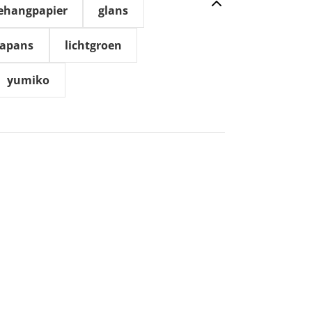
ehangpapier
glans
japans
lichtgroen
yumiko