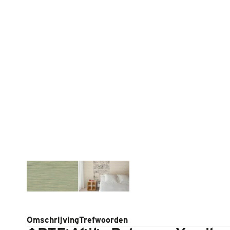
Omschrijving
Trefwoorden