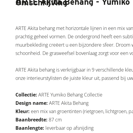
ARTE Akita Behang - Yumiko 
Omschrijving
ARTE Akita behang met horizontale lijnen in een mix van
prachtig geheel vormen. De ondergrond heeft een subtiel
muurbekleding creëert u een bijzondere sfeer. Droom we
schoonheid. De grasweefsel bovenlaag zorgt voor een v
ARTE Akita behang is verkrijgbaar in 9 verschillende kle
onze interieurstylisten de juiste kleur uit, passend bij 
Collectie:
ARTE Yumiko Behang Collectie
Design name:
ARTE Akita Behang
Kleur:
een mix van groentinten (rietgroen, lichtgroen, p
Baanbreedte
:
87 cm
Baanlengte:
leverbaar op afsnijding