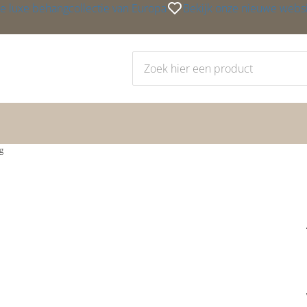
e luxe behangcollectie van Europa
Bekijk onze nieuwe webs
g