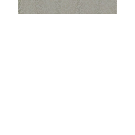
1838 Wallcoverings Behang
Audley - Duck Egg
€ 85,00
Bestel