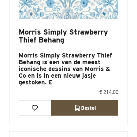
INFORMATIE
behang
& VRAGEN
Ethnic
behang
Grafisch
Morris Simply Strawberry
behang
Thief Behang
Jungle
Behang
Kinderkamer
Morris Simply Strawberry Thief
Behang
Behang is een van de meest
Klassiek
iconische dessins van Morris &
behang
Co en is in een nieuw jasje
Oceanisch
gestoken. E
Behang
€ 214,00
Paneel
Behang
Bestel
Project
Behang
Strepen
Tropisch