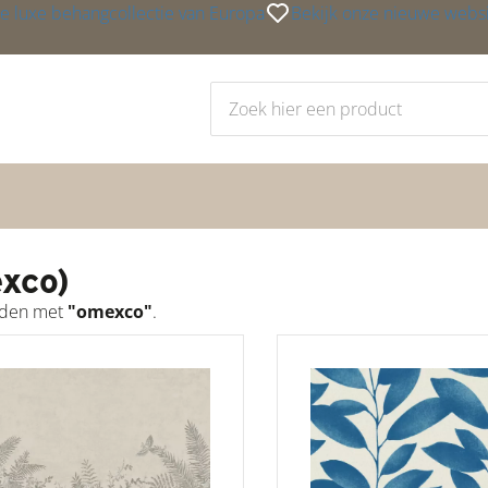
e luxe behangcollectie van Europa
Bekijk onze nieuwe webs
exco)
orden met
"omexco"
.