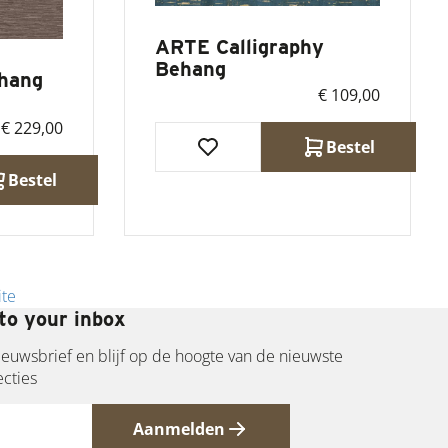
ARTE Calligraphy
Behang
hang
€ 109,00
€ 229,00
Bestel
Bestel
ite
to your inbox
 nieuwsbrief en blijf op de hoogte van de nieuwste
ecties
Aanmelden