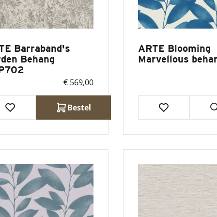
TE Barraband's
ARTE Blooming
rden Behang
Marvellous beha
P702
€ 569,00
Bestel