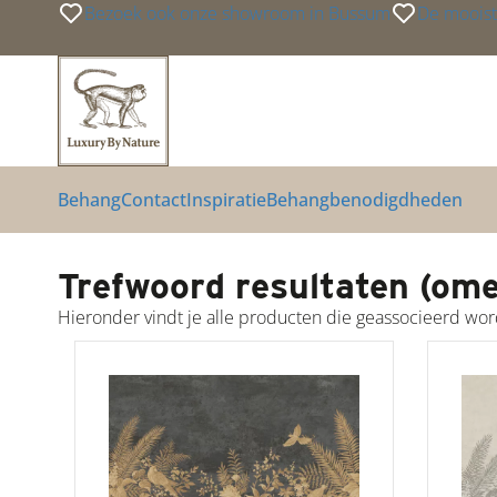
Bezoek ook onze showroom in Bussum
De mooist
Link
Link
Link
Behang
Contact
Inspiratie
Behangbenodigdheden
Trefwoord resultaten (om
Hieronder vindt je alle producten die geassocieerd w