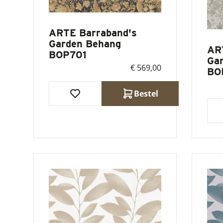
ARTE Barraband's
Garden Behang
AR
BOP701
Ga
€ 569,00
BO
Bestel