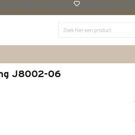
e luxe behangcollectie van Europa
Bekijk onze nieuwe webs
hang J8002-06