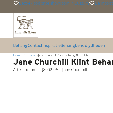
Bezoek ook onze showroom in Bussum
De mooist
Link
Link
Link
Behang
Contact
Inspiratie
Behangbenodigdheden
Home
Behang
Jane Churchill Klint Behang J8002-06
Jane Churchill Klint Be
Artikelnummer: J8002-06
Jane Churchill