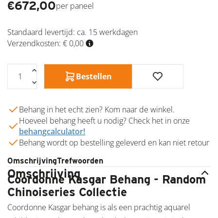
€
672,00
per paneel
Standaard levertijd:
ca. 15 werkdagen
Verzendkosten: € 0,00
Bestellen
Behang in het echt zien? Kom naar de winkel.
Hoeveel behang heeft u nodig? Check het in onze
behangcalculator!
Behang wordt op bestelling geleverd en kan niet retour
Omschrijving
Trefwoorden
Omschrijving
Coordonne Kasgar Behang - Random
Chinoiseries Collectie
Coordonne Kasgar behang is als een prachtig aquarel