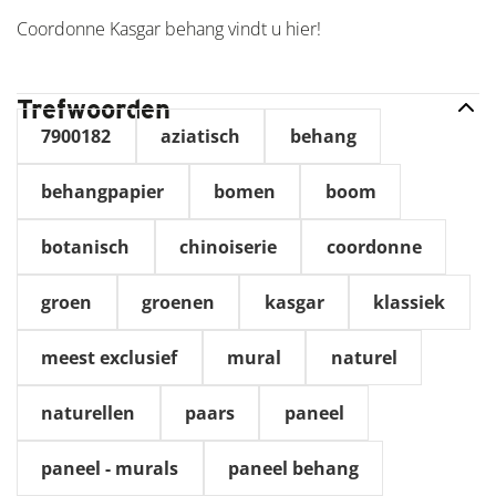
Coordonne Kasgar behang vindt u hier!
Trefwoorden
7900182
aziatisch
behang
behangpapier
bomen
boom
botanisch
chinoiserie
coordonne
groen
groenen
kasgar
klassiek
meest exclusief
mural
naturel
naturellen
paars
paneel
paneel - murals
paneel behang