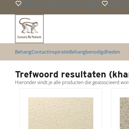
Bezoek ook onze showroom in Bussum
De mooist
Link
Link
Link
Behang
Contact
Inspiratie
Behangbenodigdheden
Trefwoord resultaten (kha
Hieronder vindt je alle producten die geassocieerd w